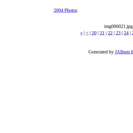
2004 Photos
img000021.jpg
«
|
<
|
20
|
21
|
22
|
23
|
24
|
Generated by
JAlbum 6